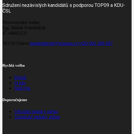
Sdružení nezávislých kandidátů s podporou TOP09 a KDU-
ČSL
Provozovatel webu:
Ing. Marek Poledníček
IČ 44662131
363 01 Ostrov
mpolednicek@seznam.cz
+420 602 289 687
Rychlá volba
Domů
O nás
Náš tým
Doporučujeme
Oficiální stránky města
Turistické stránky města