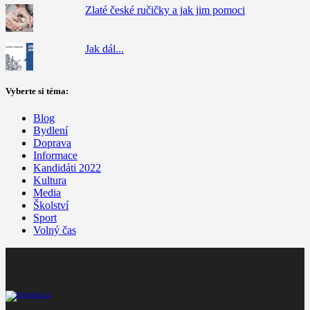
Zlaté české ručičky a jak jim pomoci
Jak dál...
Vyberte si téma:
Blog
Bydlení
Doprava
Informace
Kandidáti 2022
Kultura
Media
Školství
Sport
Volný čas