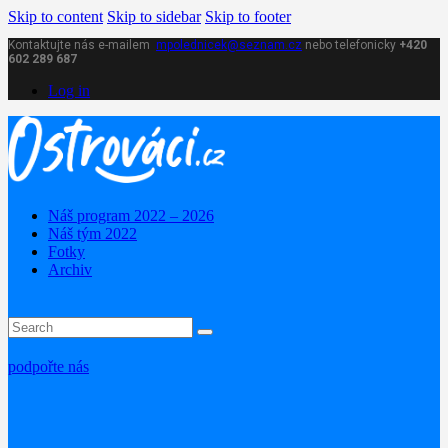
Skip to content
Skip to sidebar
Skip to footer
Kontaktujte nás e-mailem
mpolednicek@seznam.cz
nebo telefonicky
+420
602 289 687
Log in
Náš program 2022 – 2026
Náš tým 2022
Fotky
Archiv
podpořte nás