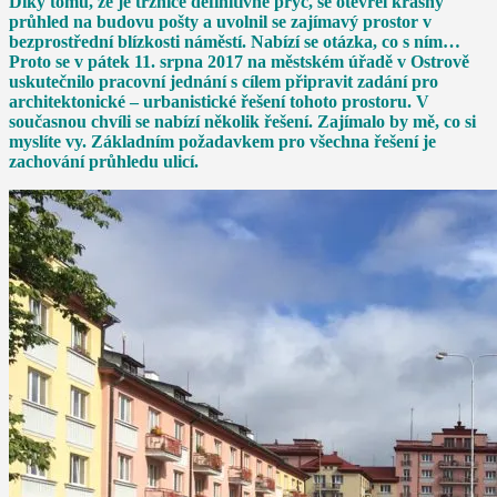
Díky tomu, že je tržnice definitivně pryč, se otevřel krásný
průhled na budovu pošty a uvolnil se zajímavý prostor v
bezprostřední blízkosti náměstí. Nabízí se otázka, co s ním…
Proto se v pátek 11. srpna 2017 na městském úřadě v Ostrově
uskutečnilo pracovní jednání s cílem připravit zadání pro
architektonické – urbanistické řešení tohoto prostoru. V
současnou chvíli se nabízí několik řešení. Zajímalo by mě, co si
myslíte vy. Základním požadavkem pro všechna řešení je
zachování průhledu ulicí.