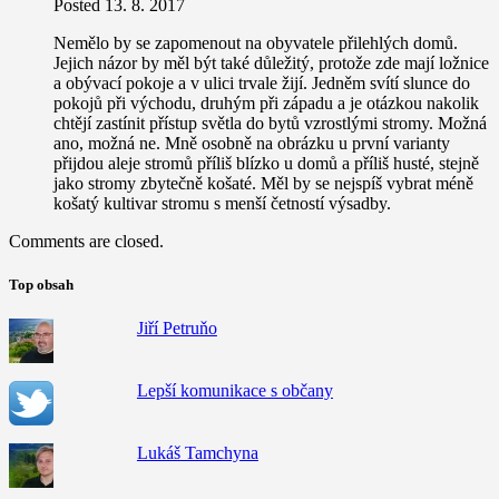
Posted
13. 8. 2017
Nemělo by se zapomenout na obyvatele přilehlých domů.
Jejich názor by měl být také důležitý, protože zde mají ložnice
a obývací pokoje a v ulici trvale žijí. Jedněm svítí slunce do
pokojů při východu, druhým při západu a je otázkou nakolik
chtějí zastínit přístup světla do bytů vzrostlými stromy. Možná
ano, možná ne. Mně osobně na obrázku u první varianty
přijdou aleje stromů příliš blízko u domů a příliš husté, stejně
jako stromy zbytečně košaté. Měl by se nejspíš vybrat méně
košatý kultivar stromu s menší četností výsadby.
Comments are closed.
Top obsah
Jiří Petruňo
Lepší komunikace s občany
Lukáš Tamchyna