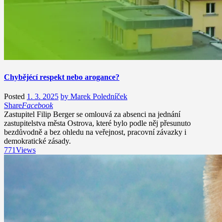
Chybějécí respekt nebo arogance?
Posted
1. 3. 2025
by
Marek Poledníček
Share
Facebook
Zastupitel Filip Berger se omlouvá za absenci na jednání
zastupitelstva města Ostrova, které bylo podle něj přesunuto
bezdůvodně a bez ohledu na veřejnost, pracovní závazky i
demokratické zásady.
771
Views