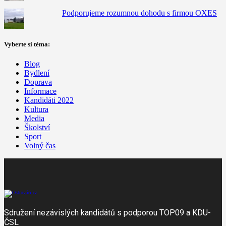
Podporujeme rozumnou dohodu s firmou OXES
Vyberte si téma:
Blog
Bydlení
Doprava
Informace
Kandidáti 2022
Kultura
Media
Školství
Sport
Volný čas
Sdružení nezávislých kandidátů s podporou TOP09 a KDU-
ČSL