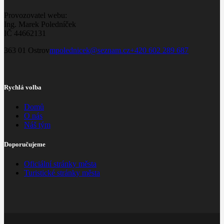
Provozovatel webu:
Ing. Marek Poledníček
IČ 44662131
363 01 Ostrov
mpolednicek@seznam.cz
+420 602 289 687
Rychlá volba
Domů
O nás
Náš tým
Doporučujeme
Oficiální stránky města
Turistické stránky města