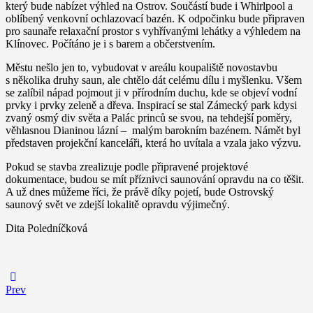
který bude nabízet výhled na Ostrov. Součástí bude i Whirlpool a
oblíbený venkovní ochlazovací bazén. K odpočinku bude připraven
pro saunaře relaxační prostor s vyhřívanými lehátky a výhledem na
Klínovec. Počítáno je i s barem a občerstvením.
Městu nešlo jen to, vybudovat v areálu koupaliště novostavbu
s několika druhy saun, ale chtělo dát celému dílu i myšlenku. Všem
se zalíbil nápad pojmout ji v přírodním duchu, kde se objeví vodní
prvky i prvky zeleně a dřeva. Inspirací se stal Zámecký park kdysi
zvaný osmý div světa a Palác princů se svou, na tehdejší poměry,
věhlasnou Dianinou lázní – malým barokním bazénem. Námět byl
představen projekční kanceláři, která ho uvítala a vzala jako výzvu.
Pokud se stavba zrealizuje podle připravené projektové
dokumentace, budou se mít příznivci saunování opravdu na co těšit.
A už dnes můžeme říci, že právě díky pojetí, bude Ostrovský
saunový svět ve zdejší lokalitě opravdu výjimečný.
Dita Poledníčková
Navigace
Previous
Prev
post:
pro