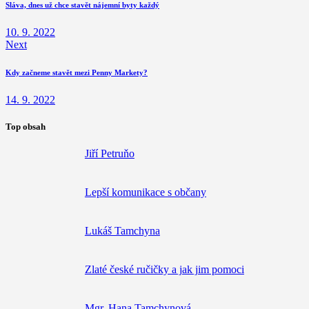
Sláva, dnes už chce stavět nájemní byty každý
příspěvek
10. 9. 2022
Next
Next
post:
Kdy začneme stavět mezi Penny Markety?
14. 9. 2022
Top obsah
Jiří Petruňo
Lepší komunikace s občany
Lukáš Tamchyna
Zlaté české ručičky a jak jim pomoci
Mgr. Hana Tamchynová