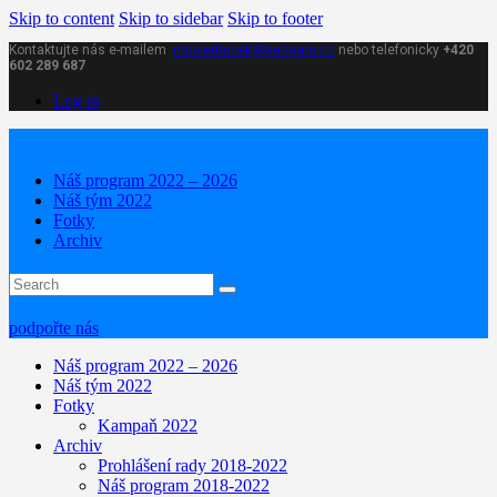
Skip to content
Skip to sidebar
Skip to footer
Kontaktujte nás e-mailem
mpolednicek@seznam.cz
nebo telefonicky
+420
602 289 687
Log in
Náš program 2022 – 2026
Náš tým 2022
Fotky
Archiv
podpořte nás
Náš program 2022 – 2026
Náš tým 2022
Fotky
Kampaň 2022
Archiv
Prohlášení rady 2018-2022
Náš program 2018-2022