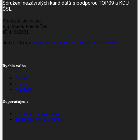
Sdružení nezávislých kandidátů s podporou TOP09 a KDU-
ČSL
Provozovatel webu:
Ing. Marek Poledníček
IČ 44662131
363 01 Ostrov
mpolednicek@seznam.cz
+420 602 289 687
Rychlá volba
Domů
O nás
Náš tým
Doporučujeme
Oficiální stránky města
Turistické stránky města