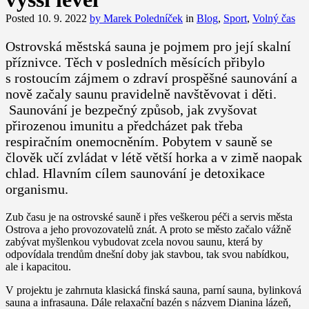
Posted
10. 9. 2022
by
Marek Poledníček
in
Blog
,
Sport
,
Volný čas
Ostrovská městská sauna je pojmem pro její skalní
příznivce. Těch v posledních měsících přibylo
s rostoucím zájmem o zdraví prospěšné saunování a
nově začaly saunu pravidelně navštěvovat i děti.
Saunování je bezpečný způsob, jak zvyšovat
přirozenou imunitu a předcházet pak třeba
respiračním onemocněním. Pobytem v sauně se
člověk učí zvládat v létě větší horka a v zimě naopak
chlad. Hlavním cílem saunování je detoxikace
organismu.
Zub času je na ostrovské sauně i přes veškerou péči a servis města
Ostrova a jeho provozovatelů znát. A proto se město začalo vážně
zabývat myšlenkou vybudovat zcela novou saunu, která by
odpovídala trendům dnešní doby jak stavbou, tak svou nabídkou,
ale i kapacitou.
V projektu je zahrnuta klasická finská sauna, parní sauna, bylinková
sauna a infrasauna. Dále relaxační bazén s názvem Dianina lázeň,